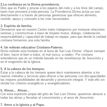
2.La confianza en la Divina providencia.
Dios que es Padre y provee a los pájaros del cielo y a los lirios del campo,
tanto mas proveerá a toda persona. La Providencia Divina actúa ya sea
directamente o a través de personas generosas que ofrecen alimento,
vestido, apoyo y consuelo a los más necesitados.
3. Espíritu de familia.
Deseamos que en nuestro Centro todos trabajemos por instaurar relaciones
serenas y constructivas a base de respeto mutuo, dialogo, colaboración,
responsabilidad y capacidad de trabajo en equipo, para que desde la caridad
cristiana formemos una sola familia.
4. Un método educativo Cristiano-Paterno.
Dicho método esta fundado en el lema de San Luis Orione: «Hacer siempre
el bien, hacer el bien a todos, el mal nunca, a nadie». Por cristiano
entendemos que es un método basado en las enseñanzas de Jesucristo y
en el magisterio de la Iglesia.
5. A la cabeza de los tiempos.
Estar a la cabeza de los tiempos quiere decir mantenerse abiertos a los
nuevos métodos y técnicas para ofrecer a las personas con discapacidades
las mejores posibilidades de desarrollo y promoción integral. Y todo ello sin
olvidar los criterios evangélicos y evangelizadores.
6. Almas… Almas…
Con esta expresión propia del grito de San Luis Orione, queremos abrazar a
todas las almas y llevarlas al conocimiento y el amor de Jesucristo.
7. Amor a la Iglesia y al Papa.