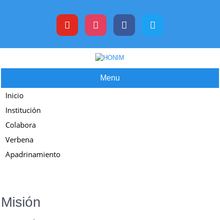
Skip
to
content
Menu
Inicio
Institución
Colabora
Verbena
Apadrinamiento
Misión